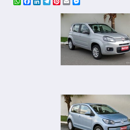
WhatsApp
Facebook
LinkedIn
Telegram
Pinterest
Email
Messenger