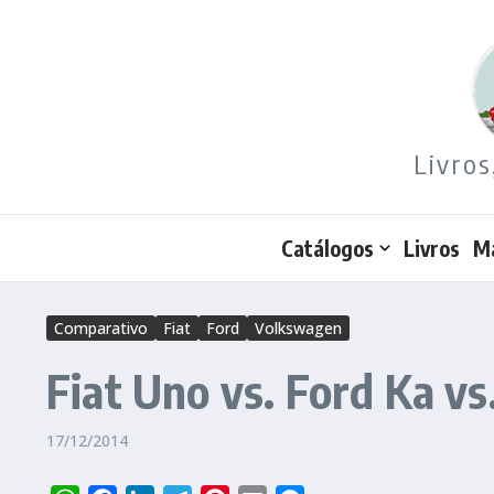
Ir para o conteúdo
Livros
Catálogos
Livros
M
Comparativo
Fiat
Ford
Volkswagen
Fiat Uno vs. Ford Ka v
17/12/2014