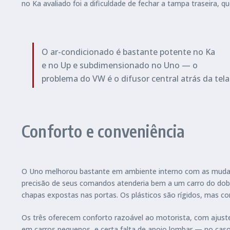
no Ka avaliado foi a dificuldade de fechar a tampa traseira, 
O ar-condicionado é bastante potente no Ka
e no Up e subdimensionado no Uno — o
problema do VW é o difusor central atrás da tela
Conforto e conveniência
O Uno melhorou bastante em ambiente interno com as mudan
precisão de seus comandos atenderia bem a um carro do dob
chapas expostas nas portas. Os plásticos são rígidos, mas c
Os três oferecem conforto razoável ao motorista, com ajuste d
em carros pequenos, e certa falta de apoio lombar — no ca