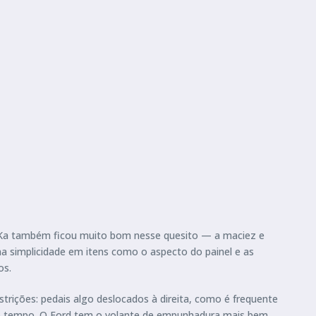
 Ka também ficou muito bom nesse quesito — a maciez e
 simplicidade em itens como o aspecto do painel e as
os.
strições: pedais algo deslocados à direita, como é frequente
co tempo. O Ford tem o volante de empunhadura mais bem