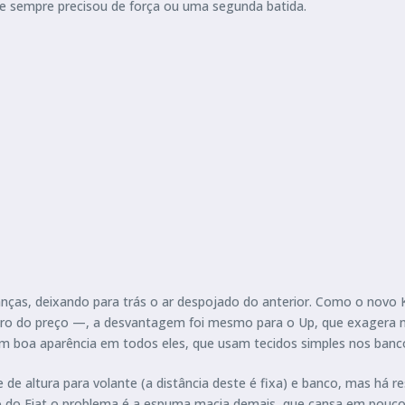
que sempre precisou de força ou uma segunda batida.
ças, deixando para trás o ar despojado do anterior. Como o novo
ro do preço —, a desvantagem foi mesmo para o Up, que exagera na
om boa aparência em todos eles, que usam tecidos simples nos banc
e altura para volante (a distância deste é fixa) e banco, mas há re
so do Fiat o problema é a espuma macia demais, que cansa em pou