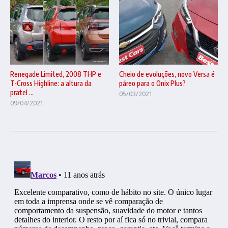
Renegade Limited, 2008 THP e
Cheio de evoluções, novo Versa é
T-Cross Highline: a altura da
páreo para o Onix Plus?
pratel ...
05/03/2021
09/04/2021