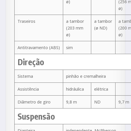
ø)
(256 
ø)
Traseiros
a tambor
a tambor
a tam
(203 mm
(ø ND)
(200 
ø)
ø)
Antitravamento (ABS)
sim
Direção
Sistema
pinhão e cremalheira
Assistência
hidráulica
elétrica
Diâmetro de giro
9,8 m
ND
9,7 m
Suspensão
Dianteira
independente, McPherson,