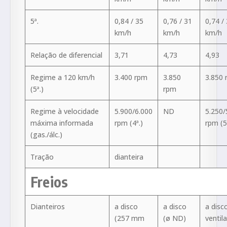
5ª.
0,84 / 35
0,76 / 31
0,74 /
km/h
km/h
km/h
Relação de diferencial
3,71
4,73
4,93
Regime a 120 km/h
3.400 rpm
3.850
3.850
(5ª.)
rpm
Regime à velocidade
5.900/6.000
ND
5.250/
máxima informada
rpm (4ª.)
rpm (5
(gas./álc.)
Tração
dianteira
Freios
Dianteiros
a disco
a disco
a disc
(257 mm
(ø ND)
ventil