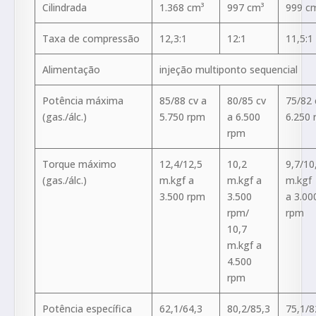
Cilindrada
1.368 cm³
997 cm³
999 c
Taxa de compressão
12,3:1
12:1
11,5:1
Alimentação
injeção multiponto sequencial
Potência máxima
85/88 cv a
80/85 cv
75/82 
(gas./álc.)
5.750 rpm
a 6.500
6.250
rpm
Torque máximo
12,4/12,5
10,2
9,7/10
(gas./álc.)
m.kgf a
m.kgf a
m.kgf
3.500 rpm
3.500
a 3.00
rpm/
rpm
10,7
m.kgf a
4.500
rpm
Potência específica
62,1/64,3
80,2/85,3
75,1/8