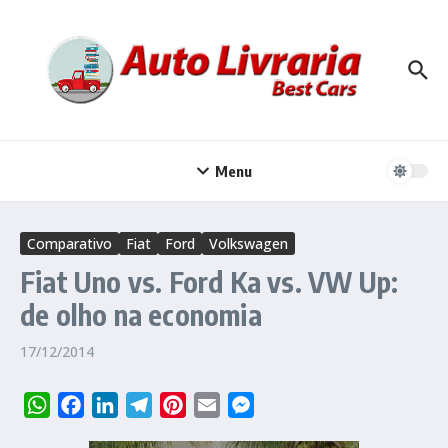
Ir para o conteúdo
Menu
Comparativo
Fiat
Ford
Volkswagen
Fiat Uno vs. Ford Ka vs. VW Up:
de olho na economia
17/12/2014
WhatsApp
Facebook
LinkedIn
Telegram
Pinterest
Email
Messenger