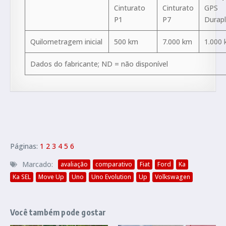
Cinturato
Cinturato
GPS
P1
P7
Durap
Quilometragem inicial
500 km
7.000 km
1.000
Dados do fabricante; ND = não disponível
Páginas:
1
2
3
4
5
6
Marcado:
avaliação
comparativo
Fiat
Ford
Ka
Ka SEL
Move Up
Uno
Uno Evolution
Up
Volkswagen
Você também pode gostar