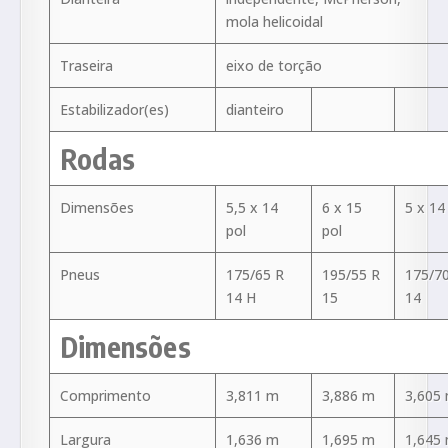
mola helicoidal
Traseira
eixo de torção
Estabilizador(es)
dianteiro
Rodas
Dimensões
5,5 x 14
6 x 15
5 x 14
pol
pol
Pneus
175/65 R
195/55 R
175/7
14 H
15
14
Dimensões
Comprimento
3,811 m
3,886 m
3,605
Largura
1,636 m
1,695 m
1,645