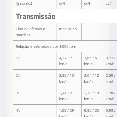
(gas./álc.)
cv/l
cv/l
cv/l
Transmissão
Tipo de câmbio e
manual / 5
marchas
Relação e velocidade por 1.000 rpm
1ª.
4,27 / 7
3,85 / 6
3,77 / 
km/h
km/h
km/h
2ª.
2,32 / 13
2,04 / 12
2,09 /
km/h
km/h
km/h
3ª.
1,44 / 21
1,28 / 19
1,28 /
km/h
km/h
km/h
4ª.
1,03 / 29
0,95 / 25
0,93 /
km/h
km/h
km/h