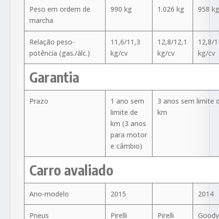
Peso em ordem de
990 kg
1.026 kg
958 k
marcha
Relação peso-
11,6/11,3
12,8/12,1
12,8/1
potência (gas./álc.)
kg/cv
kg/cv
kg/cv
Garantia
Prazo
1 ano sem
3 anos sem limite 
limite de
km
km (3 anos
para motor
e câmbio)
Carro avaliado
Ano-modelo
2015
2014
Pneus
Pirelli
Pirelli
Goody