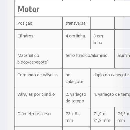
Motor
Posição
transversal
Cilindros
4 em linha
3 em
linha
Material do
ferro fundido/alumínio
alumín
bloco/cabeçote´
Comando de válvulas
no
duplo no cabeçote
cabeçote
Válvulas por cilindro
2, variação
4, variação de tem
de tempo
Diâmetro e curso
72 x 84
71,9 x
74,5 x
mm
81,8 mm
mm