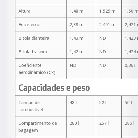
Altura
1,48 m
1,525 m
1,50 
Entre-eixos
2,38 m
2,491 m
2,421
Bitola dianteira
1,43 m
ND
1,423
Bitola traseira
1,42 m
ND
1,424
Coeficiente
ND
ND
0,361
aerodinâmico (Cx)
Capacidades e peso
Tanque de
48 l
52 l
50 l
combustível
Compartimento de
280 l
257 l
285 l
bagagem