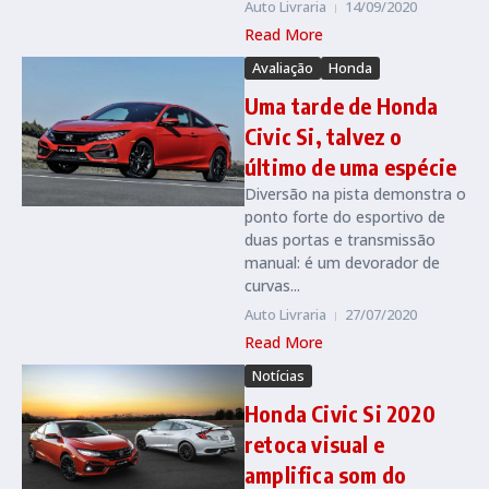
Auto Livraria
14/09/2020
Read More
Avaliação
Honda
Uma tarde de Honda
Civic Si, talvez o
último de uma espécie
Diversão na pista demonstra o
ponto forte do esportivo de
duas portas e transmissão
manual: é um devorador de
curvas...
Auto Livraria
27/07/2020
Read More
Notícias
Honda Civic Si 2020
retoca visual e
amplifica som do