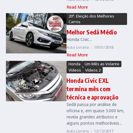
Read More
20ª. Eleição dos Melhores
Carros
Melhor Sedã Médio
Honda Civic...
Auto Livraria
19/01/2018
Read More
Honda
Um Mês ao Volante
Vídeos
Vídeos 2
Honda Civic EXL
termina mês com
técnica e aprovação
Sedã passa por análise de
oficina e, em quase 3.000 km,
revela grandes atributos e
alguns pontos melhoráveis...
Auto Livraria
12/12/2017