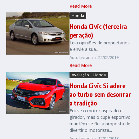
Read More
Honda
Honda Civic (terceira
geração)
Leia opiniões de proprietários
e envie a sua...
Auto Livraria
22/02/2019
Read More
Avaliação
Honda
Honda Civic Si adere
ao turbo sem desonrar
a tradição
Foi-se o motor aspirado e
girador, mas o cupê esportivo
mantém-se fiel à proposta de
divertir o motorista...
Auto Livraria
12/04/2018