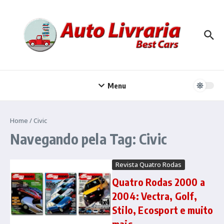
Ir para o conteúdo
Menu
Home
/
Civic
Navegando pela Tag: Civic
Revista Quatro Rodas
Quatro Rodas 2000 a
2004: Vectra, Golf,
Stilo, Ecosport e muito
mais