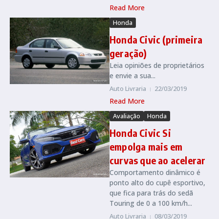
Read More
Honda
Honda Civic (primeira
geração)
Leia opiniões de proprietários
e envie a sua...
Auto Livraria
22/03/2019
Read More
Avaliação
Honda
Honda Civic Si
empolga mais em
curvas que ao acelerar
Comportamento dinâmico é
ponto alto do cupê esportivo,
que fica para trás do sedã
Touring de 0 a 100 km/h...
Auto Livraria
08/03/2019