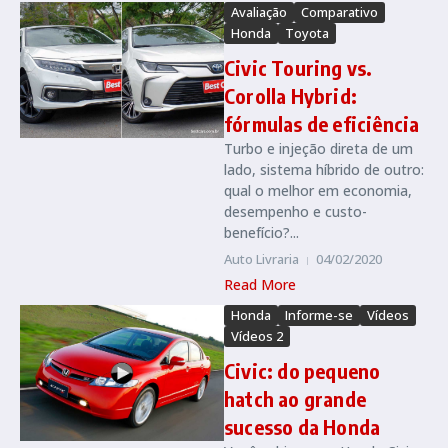
Avaliação
Comparativo
Honda
Toyota
Civic Touring vs.
Corolla Hybrid:
fórmulas de eficiência
Turbo e injeção direta de um
lado, sistema híbrido de outro:
qual o melhor em economia,
desempenho e custo-
benefício?...
Auto Livraria
04/02/2020
Read More
Honda
Informe-se
Vídeos
Vídeos 2
Civic: do pequeno
hatch ao grande
sucesso da Honda